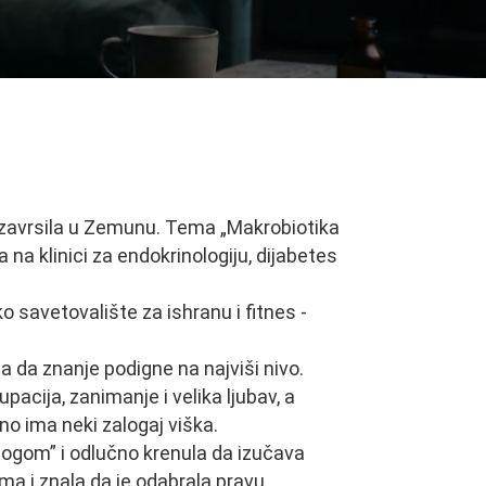
r zavrsila u Zemunu. Tema „Makrobiotika
 na klinici za endokrinologiju, dijabetes
ko savetovalište za ishranu i fitnes -
a da znanje podigne na najviši nivo.
pacija, zanimanje i velika ljubav, a
lno ima neki zalogaj viška.
zbogom” i odlučno krenula da izučava
ama i znala da je odabrala pravu