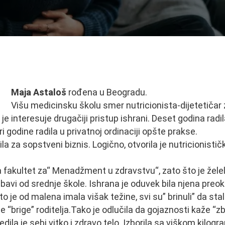
dikacije – Hidrokolon
Maja Astaloš
rođena u Beogradu.
Višu medicinsku školu smer nutricionista-dijetetiča
e interesuje drugačiji pristup ishrani. Deset godina radila
i godine radila u privatnoj ordinaciji opšte prakse.
ila za sopstveni biznis. Logično, otvorila je nutricionistič
 fakultet za“ Menadžment u zdravstvu“, zato što je želel
 bavi od srednje škole. Ishrana je oduvek bila njena preoku
o je od malena imala višak težine, svi su” brinuli” da sta
 “brige” roditelja.Tako je odlučila da gojaznosti kaže “
dila je sebi vitko i zdravo telo. Izborila sa viškom kilogr