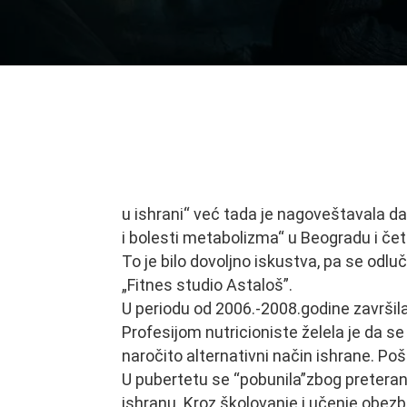
Kontrain
terapija
u ishrani“ već tada je nagoveštavala da j
i bolesti metabolizma“ u Beogradu i četr
To je bilo dovoljno iskustva, pa se odluč
„Fitnes studio Astaloš”.
U periodu od 2006.-2008.godine završila
Profesijom nutricioniste želela je da se
naročito alternativni način ishrane. Pošt
U pubertetu se “pobunila”zbog preterane
ishranu. Kroz školovanje i učenje obezbe