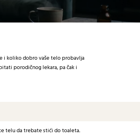
e i koliko dobro vaše telo probavlja
itati porodičnog lekara, pa čak i
 telu da trebate stići do toaleta.