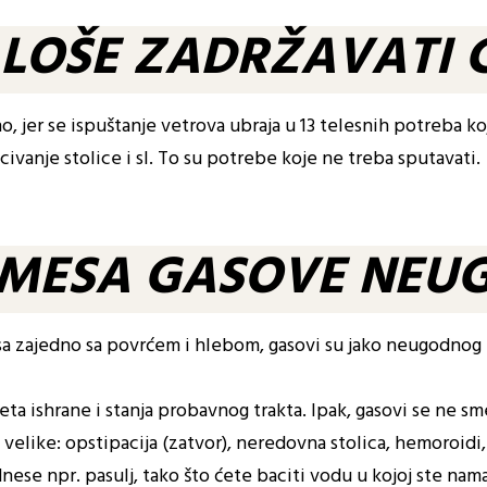
E LOŠE ZADRŽAVATI
, jer se ispuštanje vetrova ubraja u 13 telesnih potreba ko
civanje stolice i sl. To su potrebe koje ne treba sputavati.
S MESA GASOVE NEUG
a zajedno sa povrćem i hlebom, gasovi su jako neugodnog mi
teta ishrane i stanja probavnog trakta. Ipak, gasovi se ne sm
e velike: opstipacija (zatvor), neredovna stolica, hemoroid
se npr. pasulj, tako što ćete baciti vodu u kojoj ste nama