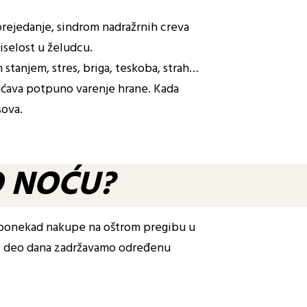
prejedanje, sindrom nadražrnih creva
kiselost u želudcu.
stanjem, stres, briga, teskoba, strah…
gućava potpuno varenje hrane. Kada
sova.
 NOĆU?
se ponekad nakupe na oštrom pregibu u
ći deo dana zadržavamo određenu