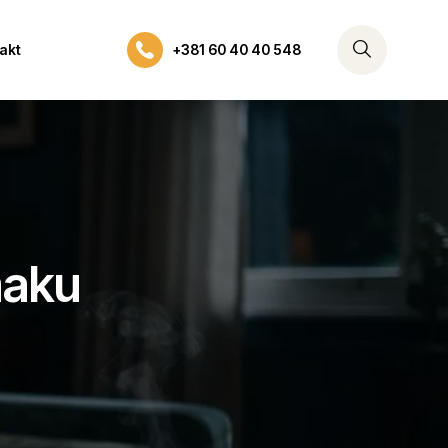
akt
+381 60 40 40 548
maku