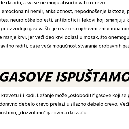
gde da odu, a svi se ne mogu absorbovati u crevu.
s, emocionalni nemir, anksioznost, nepodnošenje laktoze, 
betes, neurološke bolesti, antibiotici i lekovi koji smanjuju 
proizvodnju gasova što je u vezi sa njihovim emocionalnim 
e manje krvi, jer veći deo krvi odlazi u mozak, što onemo
vilno raditi, pa je veća mogućnost stvaranja probavnih ga
 GASOVE ISPUŠTAMO
 krevetu ili kadi. Ležanje može „osloboditi“ gasove koji 
doravno debelo crevo prelazi u silazno debelo crevo. Ve
ustimo, „dozvolimo“ gasovima da izađu.