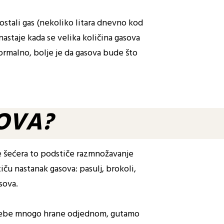
ostali gas (nekoliko litara dnevno kod
nastaje kada se velika količina gasova
normalno, bolje je da gasova bude što
SOVA?
še šećera to podstiče razmnožavanje
iču nastanak gasova: pasulj, brokoli,
asova.
 u sebe mnogo hrane odjednom, gutamo