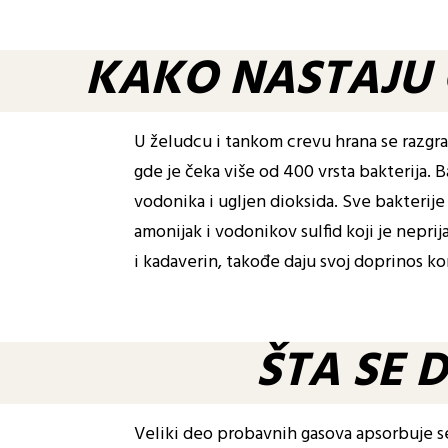
KAKO NASTAJU 
U želudcu i tankom crevu hrana se razgrađ
gde je čeka više od 400 vrsta bakterija.
vodonika i ugljen dioksida. Sve bakterije 
amonijak i vodonikov sulfid koji je neprij
i kadaverin, takođe daju svoj doprinos
ŠTA SE 
Veliki deo probavnih gasova apsorbuje se