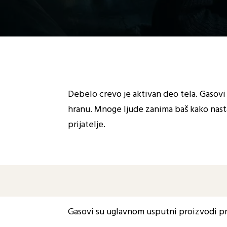
Kontrain
terapija
Debelo crevo je aktivan deo tela. Gasovi 
hranu. Mnoge ljude zanima baš kako nastaj
prijatelje.
Gasovi su uglavnom usputni proizvodi prob