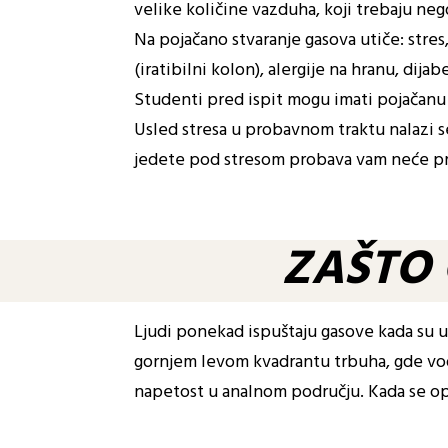
velike količine vazduha, koji trebaju ne
Na pojačano stvaranje gasova utiče: stre
(iratibilni kolon), alergije na hranu, dija
Studenti pred ispit mogu imati pojačanu 
Usled stresa u probavnom traktu nalazi s
jedete pod stresom probava vam neće pra
ZAŠTO
Ljudi ponekad ispuštaju gasove kada su u
gornjem levom kvadrantu trbuha, gde vo
napetost u analnom području. Kada se op