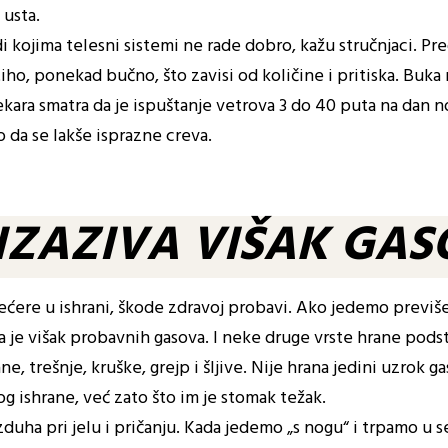
 usta.
 kojima telesni sistemi ne rade dobro, kažu stručnjaci. Pre
iho, ponekad bučno, što zavisi od količine i pritiska. Buka 
lekara smatra da je ispuštanje vetrova 3 do 40 puta na dan 
 da se lakše isprazne creva.
IZAZIVA VIŠAK GA
šećere u ishrani, škode zdravoj probavi. Ako jedemo previ
ca je višak probavnih gasova. I neke druge vrste hrane podst
e, trešnje, kruške, grejp i šljive. Nije hrana jedini uzrok g
g ishrane, već zato što im je stomak težak.
azduha pri jelu i pričanju. Kada jedemo „s nogu“ i trpamo