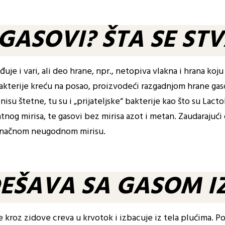
GASOVI? ŠTA SE S
uje i vari, ali deo hrane, npr., netopiva vlakna i hrana koj
 Bakterije kreću na posao, proizvodeći razgadnjom hrane gas
nisu štetne, tu su i „prijateljske“ bakterije kao što su Lact
atnog mirisa, te gasovi bez mirisa azot i metan. Zaudarajući
 konačnom neugodnom mirisu.
DEŠAVA SA GASOM I
 kroz zidove creva u krvotok i izbacuje iz tela plućima. P