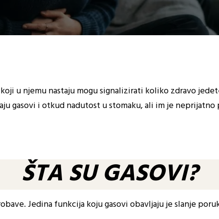
dikacije – Hidrokolon
koji u njemu nastaju mogu signalizirati koliko zdravo jedet
u gasovi i otkud nadutost u stomaku, ali im je neprijatno p
ŠTA SU GASOVI?
ave. Jedina funkcija koju gasovi obavljaju je slanje poruke