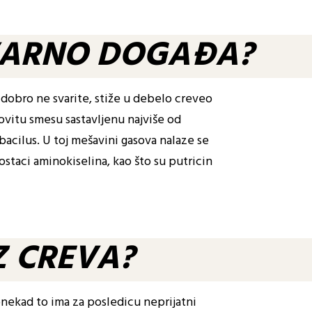
TVARNO DOGAĐA?
u dobro ne svarite, stiže u debelo creveo
ovitu smesu sastavljenu najviše od
obacilus. U toj mešavini gasova nalaze se
 ostaci aminokiselina, kao što su putricin
Z CREVA?
onekad to ima za posledicu neprijatni