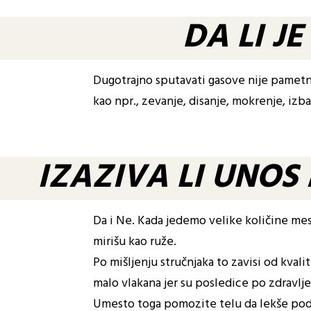
DA LI J
Dugotrajno sputavati gasove nije pametno
kao npr., zevanje, disanje, mokrenje, izba
IZAZIVA LI UNO
Da i Ne. Kada jedemo velike količine mes
mirišu kao ruže.
Po mišljenju stručnjaka to zavisi od kvali
malo vlakana jer su posledice po zdravlj
Umesto toga pomozite telu da lekše podne