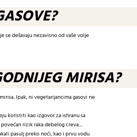
 GASOVE?
je se dešavaju nezavisno od vaše volje
ODNIJEG MIRISA?
risa. Ipak, ni vegetarijancima gasovi ne
eju koristiti kao izgovor za ishranu sa
i, povećan rizik raka debelog creva…
kali pasulj preko noći, kao i prvu vodu