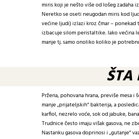
miris koji je nešto više od lošeg zadaha iz
Neretko se oseti neugodan miris kod ljudi
većine ljudi) izlazi kroz čmar – ponekad t
izbacuje silom peristaltike. Iako većina 
manje tj. samo onoliko koliko je potrebno
ŠTA 
Pržena, pohovana hrana, previše mesa i 
manje „prijateljskih“ bakterija, a posledi
karfiol, nezrelo voće, sok od jabuke, banan
Trudnice često imaju višak gasova, ne zbo
Nastanku gasova doprinosi i „gutanje“ v